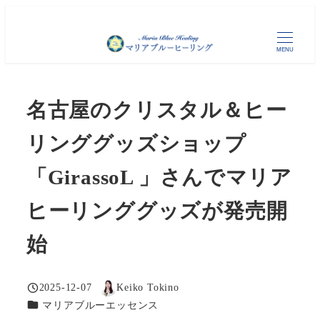
メ
イ
MENU
ン
コ
ン
名古屋のクリスタル＆ヒー
テ
ン
リンググッズショップ
ツ
「GirassoL 」さんでマリア
へ
移
ヒーリンググッズが発売開
動
始
2025-12-07
Keiko Tokino
投稿日
著
カテゴリー
マリアブルーエッセンス
者