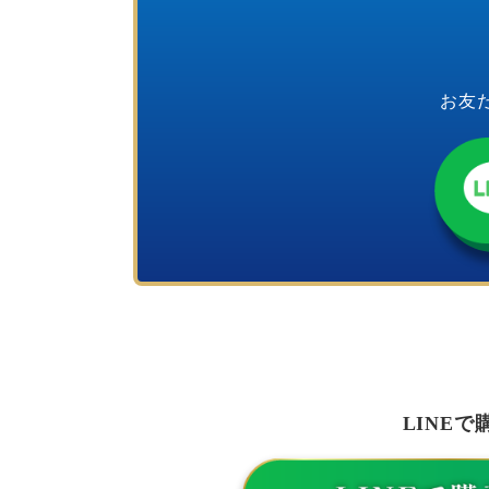
お友
LINEで