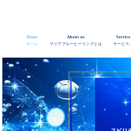
メ
イ
ン
コ
Home
About us
Servic
ン
ホーム
マリアブルーヒーリングとは
サービス
テ
ン
ツ
へ
移
動