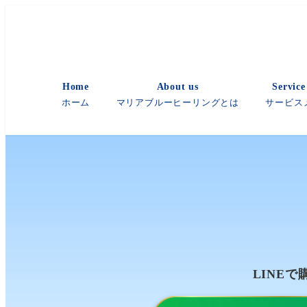
メ
イ
ン
コ
Home
About us
Servic
ン
ホーム
マリアブルーヒーリングとは
サービス
テ
ン
ツ
へ
移
動
LINEで