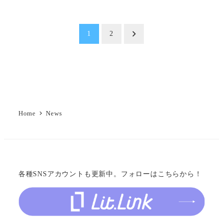
投
1
2
稿
の
ペ
ー
Home
News
ジ
送
り
各種SNSアカウントも更新中。フォローはこちらから！