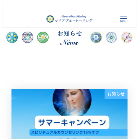
メ
イ
MENU
ン
コ
ン
テ
ン
ツ
へ
移
動
お知らせ