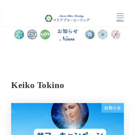
メ
イ
MENU
ン
コ
ン
テ
ン
ツ
へ
移
Keiko Tokino
動
お知らせ