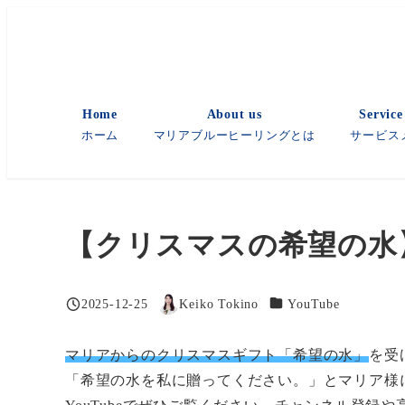
メ
イ
ン
コ
Home
About us
Servic
ン
ホーム
マリアブルーヒーリングとは
サービス
テ
ン
ツ
へ
【クリスマスの希望の水】
移
動
カテゴリー
2025-12-25
Keiko Tokino
YouTube
投稿日
著
者
マリアからのクリスマスギフト「希望の水」
を受
「希望の水を私に贈ってください。」とマリア様