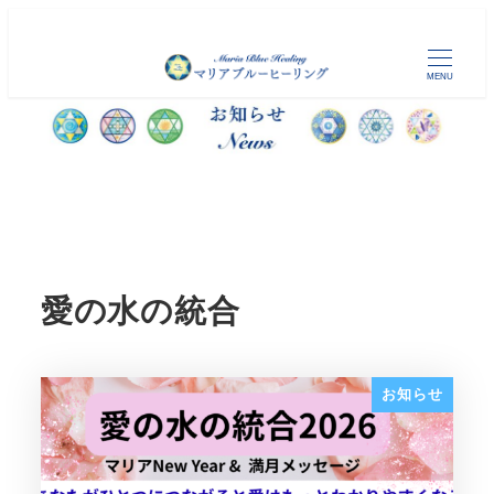
メ
イ
MENU
ン
コ
ン
テ
ン
ツ
へ
移
愛の水の統合
動
お知らせ